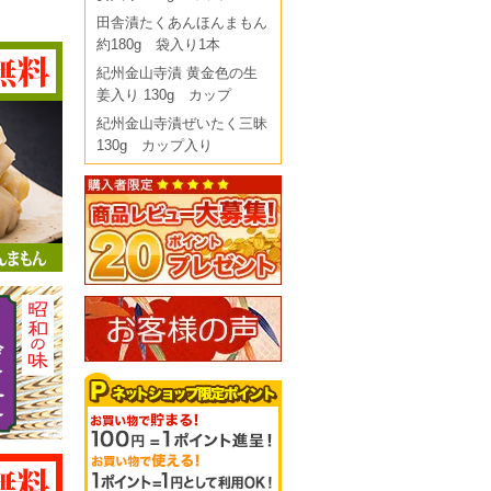
田舎漬たくあんほんまもん
約180g 袋入り1本
紀州金山寺漬 黄金色の生
姜入り 130g カップ
紀州金山寺漬ぜいたく三昧
130g カップ入り