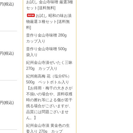
お試し 金山寺味噌 厳選3種
0円(税込)
セット[送料無料]
お試し 昭和の味お漬
物厳選３種セット[送料無
料]
昔作り金山寺味噌 280g
カップ入り
昔作り金山寺味噌 500g
0円(税込)
袋入り
紀州金山寺漬ぜいたく三昧
270g カップ入り
紀州南高梅 花（塩分6%）
500g ペットボトル入り
【お得用・梅干の大きさが
不揃いの場合や、原料収穫
時の擦れ等による傷が若干
0円(税込)
残る場合がございますが、
品質には問題ございませ
ん。】
紀州金山寺漬 黄金色の生
姜入り 270g カップ