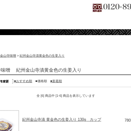
金山寺味噌
>
紀州金山寺漬黄金色の生姜入り
寺味噌 紀州金山寺漬黄金色の生姜入り
■おすすめ順
■価格順
■新着順
全 [6] 商品中 [1-6] 商品を表示しています
紀州金山寺漬 黄金色の生姜入り 130g カップ
78