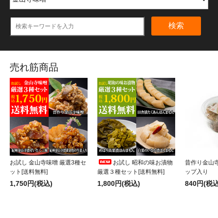
検索
売れ筋商品
お試し 金山寺味噌 厳選3種セ
お試し 昭和の味お漬物
昔作り金山寺
ット[送料無料]
厳選３種セット[送料無料]
ップ入り
1,750円(税込)
1,800円(税込)
840円(税込