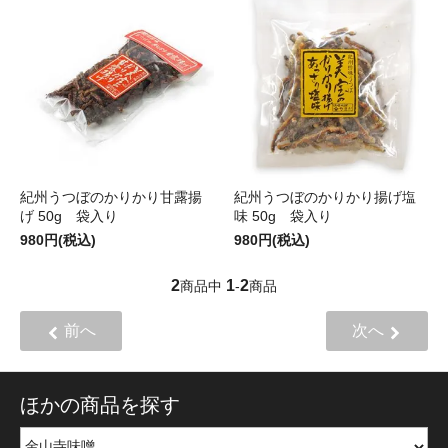
紀州うつぼのかりかり甘露揚
紀州うつぼのかりかり揚げ塩
げ 50g 袋入り
味 50g 袋入り
980円(税込)
980円(税込)
2
1
2
商品中
-
商品
前へ
次へ
ほかの商品を探す