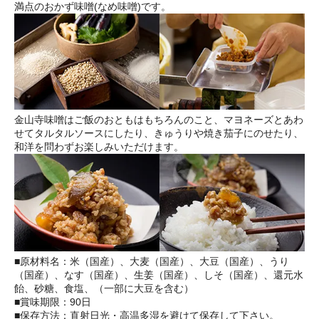
満点のおかず味噌(なめ味噌)です。
金山寺味噌はご飯のおともはもちろんのこと、マヨネーズとあわ
せてタルタルソースにしたり、きゅうりや焼き茄子にのせたり、
和洋を問わずお楽しみいただけます。
■原材料名：米（国産）、大麦（国産）、大豆（国産）、うり
（国産）、なす（国産）、生姜（国産）、しそ（国産）、還元水
飴、砂糖、食塩、（一部に大豆を含む）
■賞味期限：90日
■保存方法：直射日光・高温多湿を避けて保存して下さい。