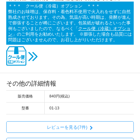
＊＊＊ クール便（冷蔵）オプション ＊＊＊
弊社のお味噌は、保存料・着色料不使用で火入れをせずに自然
熟成させております。その為、気温が高い時期は、発酵が進ん
で膨張することが稀にございます。包装紙が破れるといった事
例もございましたので、なるべく「
クール便（冷蔵）オプショ
ン
」のご利用をお勧めいたします。 ※膨張した場合も品質には
問題はございませんので、お召し上がりいただけます。
その他の詳細情報
販売価格
840円(税込)
型番
01-13
レビューを見る(7件)