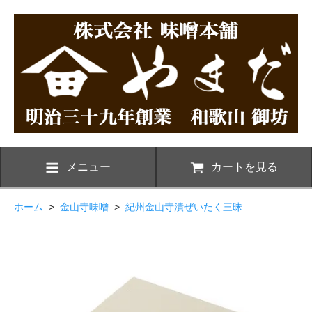
メニュー
カートを見る
ホーム
>
金山寺味噌
>
紀州金山寺漬ぜいたく三昧