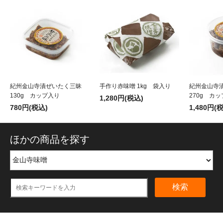
紀州金山寺漬ぜいたく三昧
手作り赤味噌 1kg 袋入り
紀州金山寺
130g カップ入り
270g カ
1,280円(税込)
780円(税込)
1,480円(
ほかの商品を探す
検索