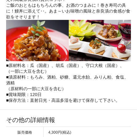
ご飯のおともはもちろんの事、お酒のつまみに！巻き寿司の具
に！鰻丼に添えて･･。あま～いお味噌の風味と奈良漬の食感が食
欲をそそります！
■原材料名：瓜（国産）、胡瓜（国産）、守口大根（国産）、
（一部に大豆を含む）
■漬原材料：もろみ、酒粕、砂糖、還元水飴、みりん粕、食塩、
酒精
（原材料の一部に大豆を含む）
■賞味期限：120日
■保存方法：直射日光・高温多湿を避けて保存して下さい。
その他の詳細情報
販売価格
4,300円(税込)